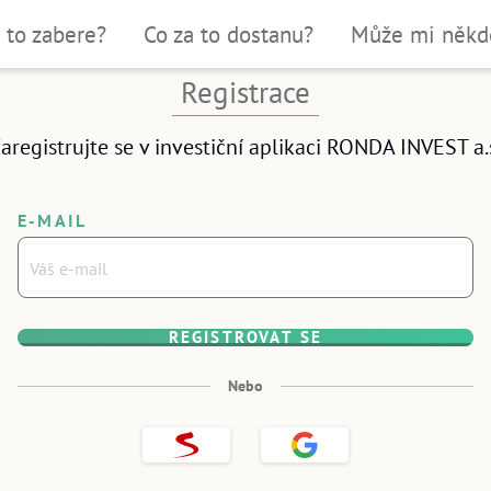
 to zabere?
Co za to dostanu?
Může mi někd
 pod 10 minut
Registrace
tožnosti
aregistrujte se v investiční aplikaci RONDA INVEST a.
rý telefon.
E-MAIL
REGISTROVAT SE
VŘÍT
Nebo
Registrovat
Registrovat
přes
přes
Seznam
Google