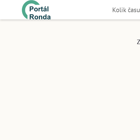
Kolik času
Zvládnete to
Budete potřebovat jen svůj doklad to
Z
(nejlépe občanský průkaz) a ideálně chyt
Registrační proces jsme uzpůsobili
tak, aby byl co nejrychlejší.
ZA