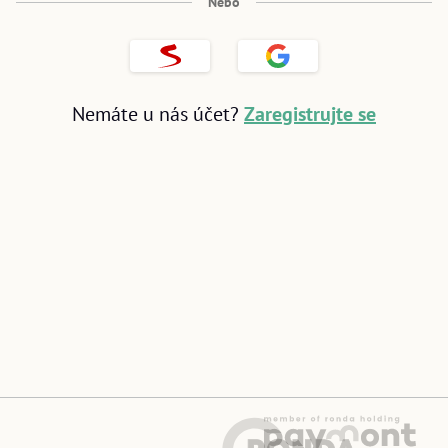
Nebo
Přihlásit
Přihlásit
přes
přes
Seznam
Google
Nemáte u nás účet?
Zaregistrujte se