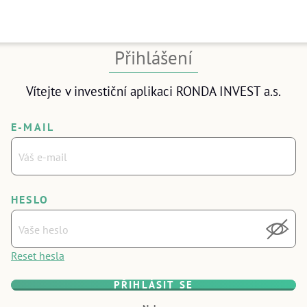
 pod 10 minut
Přihlášení
tožnosti
Vítejte v investiční aplikaci RONDA INVEST a.s.
rý telefon.
E-MAIL
HESLO
VŘÍT
Reset hesla
PŘIHLÁSIT SE