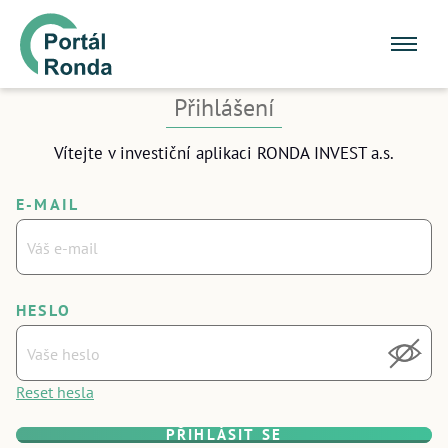
Zvládnete to pod 10 minut
Přihlášení
Budete potřebovat jen svůj doklad totožnosti
Vítejte v investiční aplikaci RONDA INVEST a.s.
(nejlépe občanský průkaz) a ideálně chytrý telefon.
E-MAIL
Registrační proces jsme uzpůsobili
tak, aby byl co nejrychlejší.
HESLO
ZAVŘÍT
Reset hesla
PŘIHLÁSIT SE